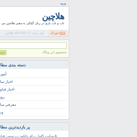
ورود
هلاچین
تاب و تاب بازی در زبان گیلکی به معنی هلاچین می 
RSS
خوراک
کپی رایت © 2011-2020 هلاچین
جستجوی این وبلاگ
دسته بندی مطا
آمو
اخبار سا
اخبار فناو
روز
معرفی سا
وب 
پر بازدیدترین مطا
۵ سایت کامل برای دانلود زیرنویس فیلم