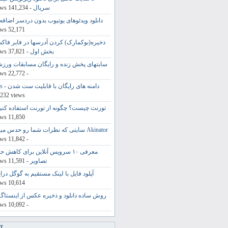
سریال
- 141,234 views
دانلود ویدئوهای یوتیوب بدون دردسر اضافه 
52,171 views
ذخیره(بوکمارک) کردن آدرسها در فایر فاک
بخش اول
- 37,821 views
سایتهای پخش زنده و رایگان مسابقات ورز
- 22,772 views
دامنه های رایگان با قابلیت ست شدن Dns
-
,232 views
تورنت چیست؟ چگونه از تورنت استفاده کنی
11,850 views
Akinator سایتی که نظرات شما رو حدس میزنه
- 11,842 views
معرفی ۱۰ سرویس آنلاین برای کاهش 
تصاویر
- 11,591 views
آپلود فایل با لینک مستقیم به گوگل درای
10,614 views
روش ساده دانلود و ذخیره عکس از اینستاگر
- 10,092 views