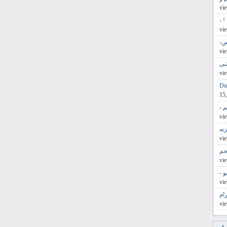
!
-
س-
شی
15
م
-
حجم
و
-
ام