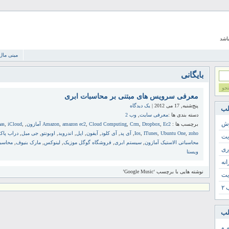
باشد
مینی مال
بایگانی
معرفی سرویس های مبتنی بر محاسبات ابری
پنج‌شنبه, 17 می 2012 |
یک دیدگاه
لب
دسته بندی ها :
معرفی سایت
,
وب 2
زش
برچسب ها :
Ec2 آمازون
,
Dropbox
,
Crm
,
Cloud Computing
,
amazon ec2
,
Amazon
,
,
iCloud
,
aas
zoho
,
Ubuntu One
,
ITunes
,
Ios
,
آی پد
,
آی کلود
,
آیفون
,
اپل
,
اندروید
,
اوبونتو
,
جی میل
,
دراب پا
یت
محاسباتی الاستیک آمازون
,
سیستم ابری
,
فروشگاه گوگل موزیک
,
لینوکس
,
مارک بنیوف
,
محاسب
ری
ویستا
انه
نوشته هایی با برچسب ‘Google Music’
یت
۲
لب
 و