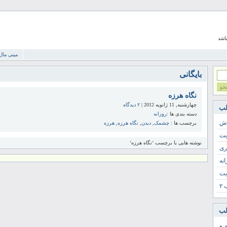
باشد
مینی مال
بایگانی
نگاه هرزه
چهارشنبه, 11 ژانویه 2012 |
۲ دیدگاه
لب
دسته بندی ها :
روزانه
زش
برچسب ها :
چشمک
,
دیدن
,
نگاه هرزه
,
هرزه
یت
نوشته هایی با برچسب ‘نگاه هرزه’
ری
انه
یت
۲
لب
 و