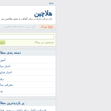
ورود
هلاچین
تاب و تاب بازی در زبان گیلکی به معنی هلاچین می 
RSS
خوراک
کپی رایت © 2011-2020 هلاچین
جستجوی این وبلاگ
دسته بندی مطا
آمو
اخبار سا
اخبار فناو
روز
معرفی سا
وب 
پر بازدیدترین مطا
۵ سایت کامل برای دانلود زیرنویس فیلم