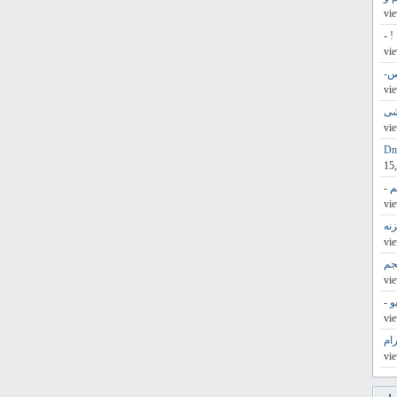
!
-
س-
شی
15
م
-
حجم
و
-
ام