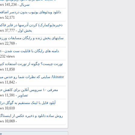
سریال
- 141,234 views
دانلود ویدئوهای یوتیوب بدون دردسر اضافه 
52,171 views
ذخیره(بوکمارک) کردن آدرسها در فایر فاک
بخش اول
- 37,777 views
سایتهای پخش زنده و رایگان مسابقات ورز
- 22,769 views
دامنه های رایگان با قابلیت ست شدن Dns
-
,232 views
تورنت چیست؟ چگونه از تورنت استفاده کنی
11,850 views
Akinator سایتی که نظرات شما رو حدس میزنه
- 11,842 views
معرفی ۱۰ سرویس آنلاین برای کاهش 
تصاویر
- 11,591 views
آپلود فایل با لینک مستقیم به گوگل درای
10,610 views
روش ساده دانلود و ذخیره عکس از اینستاگر
- 10,069 views